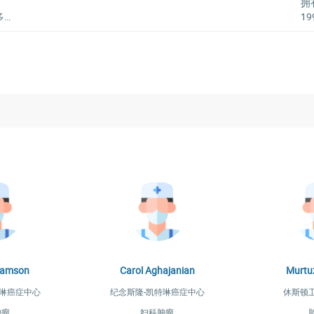
拥
多
1
，
克
利
院
医
界
术
续
ramson
Carol Aghajanian
Murtu
特琳癌症中心
纪念斯隆-凯特琳癌症中心
休斯顿
肿瘤
妇科肿瘤