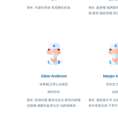
擅长: 代谢性骨病 骨质酥松疾病
擅长: 眼肿瘤 视网
瘤 眼癌 眼眶肿瘤 癌
Glenn Anderson
Marjan A
休斯顿卫理公会医院
克利夫
神经外科
妇
擅长: 听神经瘤 腕管综合症 椎管内肿瘤
擅长: 腹腔镜手术 
动脉瘤 颈椎间盘突出症 动静脉畸形 脑
体外受精生殖 不孕不
膜瘤 脑瘤 垂体瘤