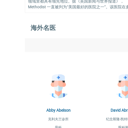
领域里都具有领先地位。据《美国新闻与世界报道》，
Methodist 一直被列为“美国最好的医院之一”。该医院在
个医疗专业中赢得了世界的认可，包括心血管手术，癌症
癫痫症和器官移植。原美国总统乔治布什、俄罗斯总统叶
钦等诸多国家政要都曾在此就诊和体检。休斯顿卫理公会
海外名医
院拥有世界一流的体检服务中心。
Abby Abelson
David Ab
克利夫兰诊所
纪念斯隆-凯
骨科
眼科