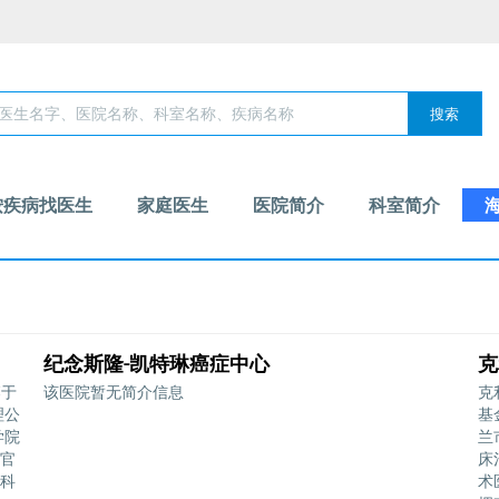
搜索
按疾病找医生
家庭医生
医院简介
科室简介
纪念斯隆-凯特琳癌症中心
克
落于
该医院暂无简介信息
克
理公
基
学院
兰
官
床
科
术