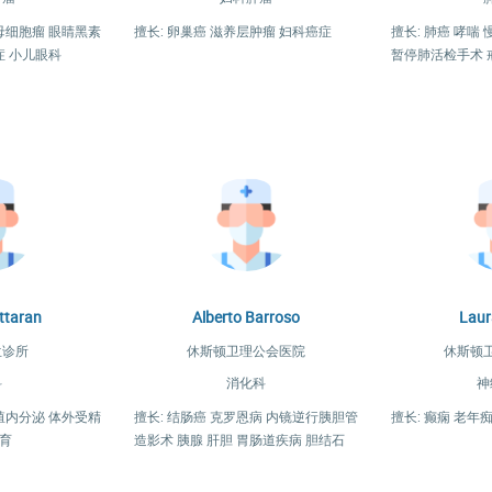
膜母细胞瘤 眼睛黑素
擅长: 卵巢癌 滋养层肿瘤 妇科癌症
擅长: 肺癌 哮喘
症 小儿眼科
暂停肺活检手术 
ttaran
Alberto Barroso
Laur
兰诊所
休斯顿卫理公会医院
休斯顿
科
消化科
神
生殖内分泌 体外受精
擅长: 结肠癌 克罗恩病 内镜逆行胰胆管
擅长: 癫痫 老年
育
造影术 胰腺 肝胆 胃肠道疾病 胆结石