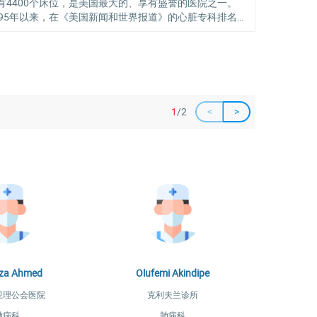
有4400个床位，是美国最大的、享有盛誉的医院之一。
995年以来，在《美国新闻和世界报道》的心脏专科排名中
利夫兰诊所一直位居第一，是全美第一家心血管专科医
，1958年开展首例冠状动脉血管造影，1967年进行了世
首例冠状动脉搭桥术，1996年开展首例微创主动脉瓣手
。除心脏专科外，克利夫兰诊所在泌尿和肾脏专科领域连
12年排名第二位。
1
/2
<
>
za Ahmed
Olufemi Akindipe
卫理公会医院
克利夫兰诊所
肺病科
肺病科