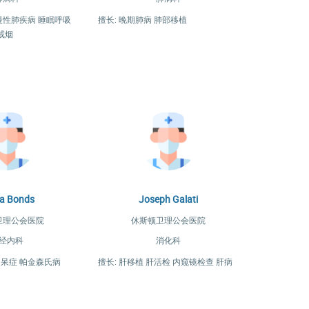
 慢性肺疾病 睡眠呼吸
擅长: 晚期肺病 肺部移植
戒烟
a Bonds
Joseph Galati
卫理公会医院
休斯顿卫理公会医院
经内科
消化科
痴呆症 帕金森氏病
擅长: 肝移植 肝活检 内窥镜检查 肝病