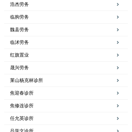
浩杰劳务
临朐劳务
魏县劳务
临沭劳务
红旗置业
晟兴劳务
莱山杨克林诊所
焦迎春诊所
焦修连诊所
任允英诊所
吕学文诊所