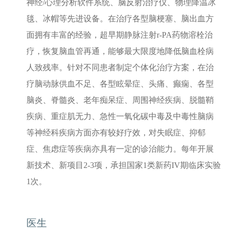
神经/心理分析软件系统、脑反射治疗仪、物理降温冰
毯、冰帽等先进设备。在治疗各型脑梗塞、脑出血方
面拥有丰富的经验，超早期静脉注射r-PA药物溶栓治
疗，恢复脑血管再通，能够最大限度地降低脑血栓病
人致残率。针对不同患者制定个体化治疗方案，在治
疗脑动脉供血不足、各型眩晕症、头痛、癫痫、各型
脑炎、脊髓炎、老年痴呆症、周围神经疾病、脱髓鞘
疾病、重症肌无力、急性一氧化碳中毒及中毒性脑病
等神经科疾病方面亦有较好疗效，对失眠症、抑郁
症、焦虑症等疾病亦具有一定的诊治能力。每年开展
新技术、新项目2-3项，承担国家1类新药IV期临床实验
1次。
医生