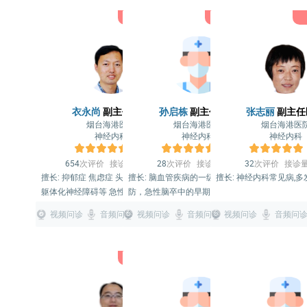
0元义诊
0元义诊
衣永尚
副主任医师
孙启栋
副主任医师
张志丽
副主任
烟台海港医院
烟台海港医院
烟台海港医
神经内科
神经内科
神经内科
5.0
5.0
654
次评价
接诊量：
649
28
次评价
接诊量：
28
32
次评价
接诊
擅长: 抑郁症 焦虑症 头痛 脑血管疾病
擅长: 脑血管疾病的一级预防，二级预
擅长: 神经内科常见病,多
躯体化神经障碍等 急性脊髓炎 中枢神
防，急性脑卒中的早期干预和治疗
经系统脱髓鞘疾病 头晕
视频问诊
音频问诊
视频问诊
图文问诊
音频问诊
视频问诊
图文问诊
音频问
0元义诊