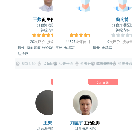
王帅
副主任医师
魏奕博
烟台海港医院
烟台海港医
神经内科
神经内科
5.0
5.0
20
次评价
接诊量：
20
44595
次评价
接诊量：
0
0
次评价
接诊
擅长: 脑血管病 神经系统疾病 康复与物
擅长: 未填写
擅长: 未填写
理治疗
视频问诊
音频问诊
暂未开通
图文问诊
暂未开通
暂未开通
暂未开通
暂未开
0元义诊
0元义诊
王庆
刘鑫宇
主治医师
烟台海港医院
烟台海港医院