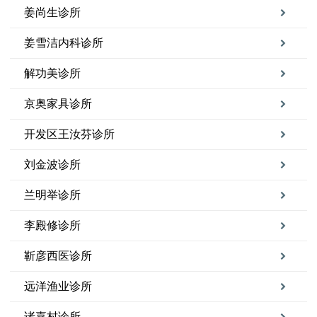
姜尚生诊所
姜雪洁内科诊所
解功美诊所
京奥家具诊所
开发区王汝芬诊所
刘金波诊所
兰明举诊所
李殿修诊所
靳彦西医诊所
远洋渔业诊所
诸嘉村诊所